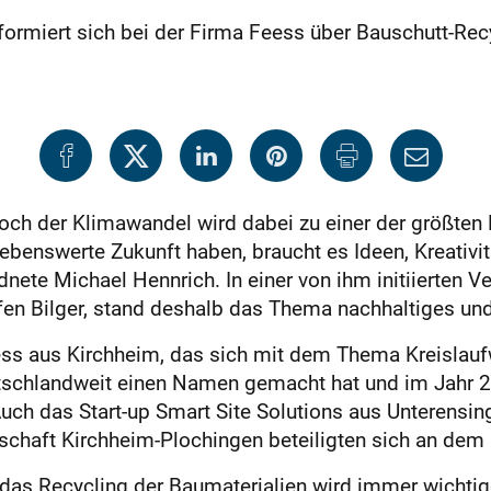
ormiert sich bei der Firma Feess über Bauschutt-Rec
och der Klimawandel wird dabei zu einer der größten
enswerte Zukunft haben, braucht es Ideen, Kreativitä
te Michael Hennrich. In einer von ihm ini­tiierten V
en Bilger, stand deshalb das Thema nachhaltiges und
s aus Kirchheim, das sich mit dem Thema Kreislaufw
tschlandweit einen Namen gemacht hat und im Jahr 
ch das Start-up Smart Site Solutions aus Unterensi
chaft Kirchheim-Plochingen beteiligten sich an dem 
das Recycling der Baumaterialien wird immer wichtige