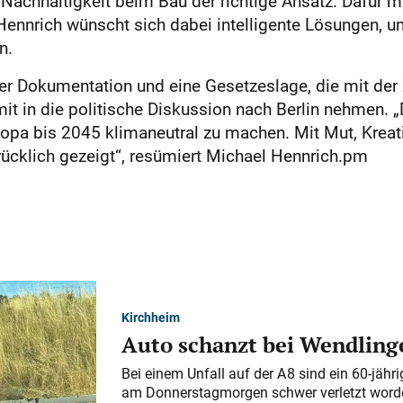
st Nachhaltigkeit beim Bau der richtige Ansatz. Daf
Hennrich wünscht sich dabei intelligente Lösungen, um
n.
er Dokumentation und eine Gesetzeslage, die mit der Z
it in die politische Diskussion nach Berlin nehmen. „
uropa bis 2045 klimaneutral zu machen. Mit Mut, Kreat
rücklich gezeigt“, resümiert Michael Hennrich.pm
Kirchheim
Auto schanzt bei Wendlinge
Bei einem Unfall auf der A 8 sind ein 60-jähr
am Donnerstagmorgen schwer verletzt word