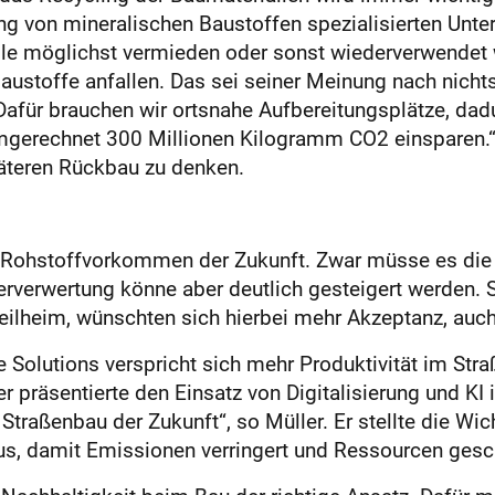
ng von mineralischen Baustoffen spezialisierten Unte
fälle möglichst vermieden oder sonst wiederverwendet
austoffe anfallen. Das sei seiner Meinung nach nichts
 „Dafür brauchen wir ortsnahe Aufbereitungsplätze, dad
gerechnet 300 Millionen Kilogramm CO2 einsparen.“ 
äteren Rückbau zu denken.
e Rohstoffvorkommen der Zukunft. Zwar müsse es die 
erverwertung könne aber deutlich gesteigert werden. 
ilheim, wünschten sich hierbei mehr Akzeptanz, auch 
 Solutions verspricht sich mehr Produktivität im Stra
r präsentierte den Einsatz von Digitalisierung und K
raßenbau der Zukunft“, so Müller. Er stellte die Wich
us, damit Emissionen verringert und Ressourcen ges