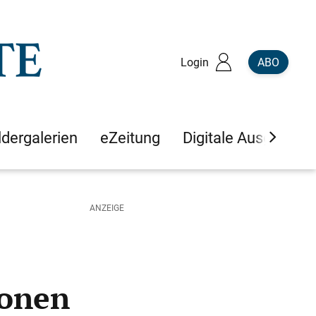
Login
ABO
ldergalerien
eZeitung
Digitale Ausgaben
honen