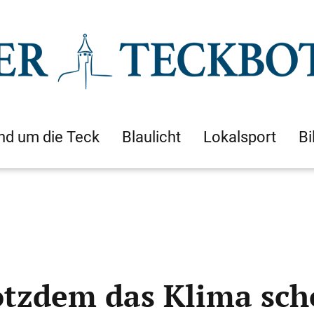
nd um die Teck
Blaulicht
Lokalsport
Bi
otzdem das Klima sc