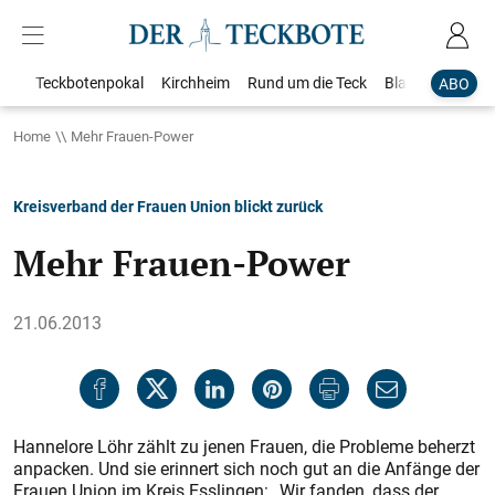
Teckbotenpokal
Kirchheim
Rund um die Teck
Blaulicht
Loka
ABO
Home
Mehr Frauen-Power
Kreisverband der Frauen Union blickt zurück
Mehr Frauen-Power
21.06.2013
Hannelore Löhr zählt zu jenen Frauen, die Probleme beherzt
anpacken. Und sie erinnert sich noch gut an die Anfänge der
Frauen Union im Kreis Esslingen: „Wir fanden, dass der