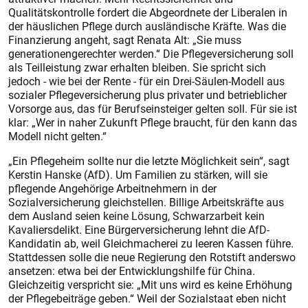
Qualitätskontrolle fordert die Abgeordnete der Liberalen in
der häuslichen Pflege durch ausländische Kräfte. Was die
Finanzierung angeht, sagt Renata Alt: „Sie muss
generationengerechter werden.“ Die Pflegeversicherung soll
als Teilleistung zwar erhalten bleiben. Sie spricht sich
jedoch - wie bei der Rente - für ein Drei-Säulen-Modell aus
sozialer Pflegeversicherung plus privater und betrieblicher
Vorsorge aus, das für Berufseinsteiger gelten soll. Für sie ist
klar: „Wer in naher Zukunft Pflege braucht, für den kann das
Modell nicht gelten.“
„Ein Pflegeheim sollte nur die letzte Möglichkeit sein“, sagt
Kerstin Hanske (AfD). Um Familien zu stärken, will sie
pflegende Angehörige Arbeitnehmern in der
Sozialversicherung gleichstellen. Billige Arbeitskräfte aus
dem Ausland seien keine Lösung, Schwarzarbeit kein
Kavaliersdelikt. Eine Bürgerversicherung lehnt die AfD-
Kandidatin ab, weil Gleichmacherei zu leeren Kassen führe.
Stattdessen solle die neue Regierung den Rotstift anderswo
ansetzen: etwa bei der Entwicklungshilfe für China.
Gleichzeitig verspricht sie: „Mit uns wird es keine Erhöhung
der Pflegebeiträge geben.“ Weil der Sozialstaat eben nicht