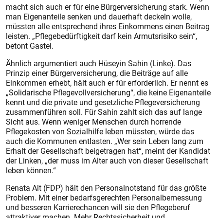
macht sich auch er für eine Bürgerversicherung stark. Wenn
man Eigenanteile senken und dauerhaft deckeln wolle,
müssten alle entsprechend ihres Einkommens einen Beitrag
leisten. „Pflegebedürftigkeit darf kein Armutsrisiko sein“,
betont Gastel.
Ähnlich argumentiert auch Hüseyin Sahin (Linke). Das
Prinzip einer Bürgerversicherung, die Beiträge auf alle
Einkommen erhebt, hält auch er für erforderlich. Er nennt es
„Solidarische Pflegevollversicherung“, die keine Eigenanteile
kennt und die private und gesetzliche Pflegeversicherung
zusammenführen soll. Für Sahin zahlt sich das auf lange
Sicht aus. Wenn weniger Menschen durch horrende
Pflegekosten von Sozialhilfe leben müssten, würde das
auch die Kommunen entlasten. „Wer sein Leben lang zum
Erhalt der Gesellschaft beigetragen hat“, meint der Kandidat
der Linken, „der muss im Alter auch von dieser Gesellschaft
leben können.“
Renata Alt (FDP) hält den Personalnotstand für das größte
Problem. Mit einer bedarfsgerechten Personalbemessung
und besseren Karrierechancen will sie den Pflegeberuf
attraktiver machen. Mehr Rechtssicherheit und