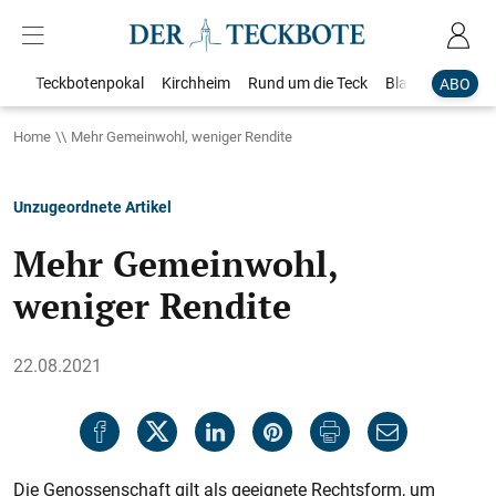
Teckbotenpokal
Kirchheim
Rund um die Teck
Blaulicht
Loka
ABO
Home
Mehr Gemeinwohl, weniger Rendite
Unzugeordnete Artikel
Mehr Gemeinwohl,
weniger Rendite
22.08.2021
Die Genossenschaft gilt als geeignete Rechtsform, um