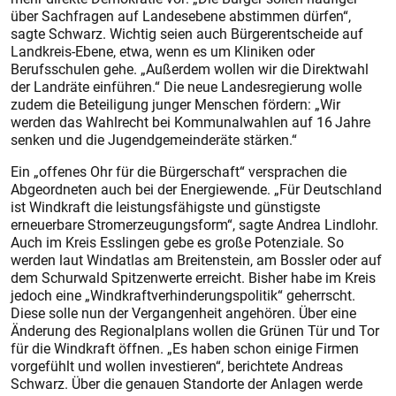
über Sachfragen auf Landesebene abstimmen dürfen“,
sagte Schwarz. Wichtig seien auch Bürger­entscheide auf
Landkreis-Ebene, etwa, wenn es um Kliniken oder
Berufsschulen gehe. „Außerdem wollen wir die Direktwahl
der Landräte einführen.“ Die neue Landesregierung wolle
zudem die Beteiligung junger Menschen fördern: „Wir
werden das Wahlrecht bei Kommunalwahlen auf 16 Jahre
senken und die Jugendgemeinderäte stärken.“
Ein „offenes Ohr für die Bürgerschaft“ versprachen die
Abgeordneten auch bei der Energiewende. „Für Deutschland
ist Windkraft die leistungsfähigste und günstigste
erneuerbare Stromerzeugungsform“, sagte Andrea Lindlohr.
Auch im Kreis Esslingen gebe es große Potenziale. So
werden laut Windatlas am Breitenstein, am Bossler oder auf
dem Schur­wald Spitzenwerte erreicht. Bisher habe im Kreis
jedoch eine „Windkraft­verhinderungspolitik“ geherrscht.
Diese solle nun der Vergangenheit angehören. Über eine
Änderung des Regionalplans wollen die Grünen Tür und Tor
für die Windkraft öffnen. „Es haben schon einige Firmen
vorgefühlt und wollen investieren“, berichtete Andreas
Schwarz. Über die genauen Standorte der Anlagen werde