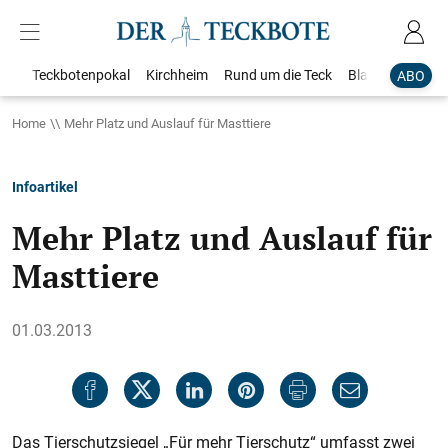
Teckbotenpokal
Kirchheim
Rund um die Teck
Blaulicht
Loka
ABO
Home
Mehr Platz und Auslauf für Masttiere
Infoartikel
Mehr Platz und Auslauf für
Masttiere
01.03.2013
Das Tierschutzsiegel „Für mehr Tierschutz“ umfasst zwei