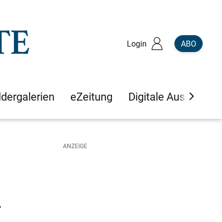
Login
ABO
ldergalerien
eZeitung
Digitale Ausgaben
g