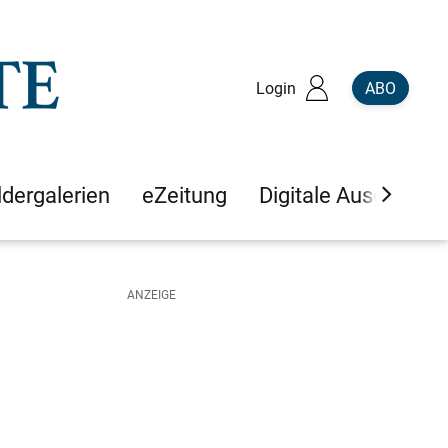
Login
ABO
ldergalerien
eZeitung
Digitale Ausgaben