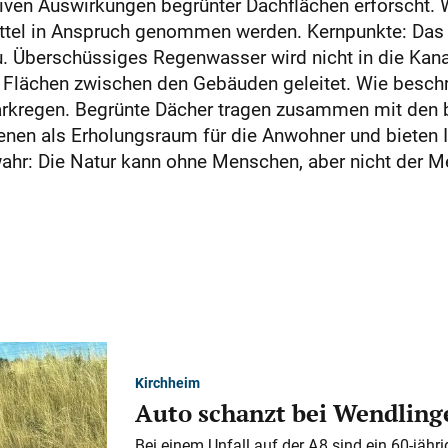
tiven Auswirkungen begrünter Dachflächen erforscht. 
el in Anspruch genommen werden. Kernpunkte: Das Da
Überschüssiges Regenwasser wird nicht in die Kanalis
 Flächen zwischen den Gebäuden geleitet. Wie beschr
tarkregen. Begrünte Dächer tragen zusammen mit de
dienen als Erholungsraum für die Anwohner und bieten 
hr: Die Natur kann ohne Menschen, aber nicht der M
Kirchheim
Auto schanzt bei Wendlinge
Bei einem Unfall auf der A 8 sind ein 60-jähr