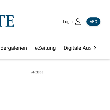
Login
ABO
ldergalerien
eZeitung
Digitale Ausgaben