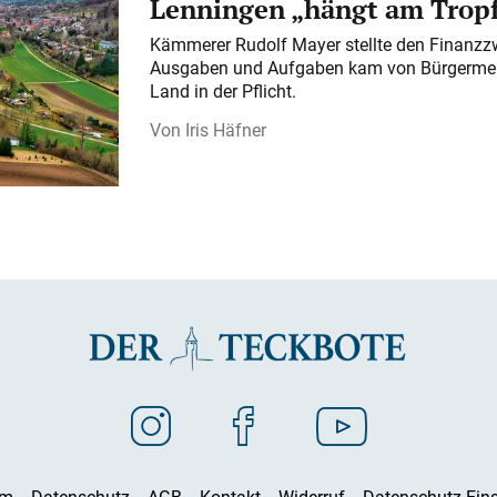
Lenningen „hängt am Tropf
Kämmerer Rudolf Mayer stellte den Finanzzw
Ausgaben und Aufgaben kam von Bürgermeist
Land in der Pflicht.
Iris Häfner
um
Datenschutz
AGB
Kontakt
Widerruf
Datenschutz-Eins