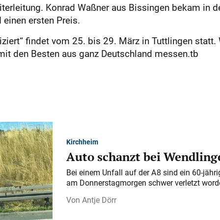
eiterleitung. Konrad Waßner aus Bissingen bekam in der
einen ersten Preis.
t“ findet vom 25. bis 29. März in Tuttlingen statt. We
 mit den Bes­ten aus ganz Deutschland messen.tb
Kirchheim
Auto schanzt bei Wendlinge
Bei einem Unfall auf der A 8 sind ein 60-jähr
am Donnerstagmorgen schwer verletzt word
Antje Dörr