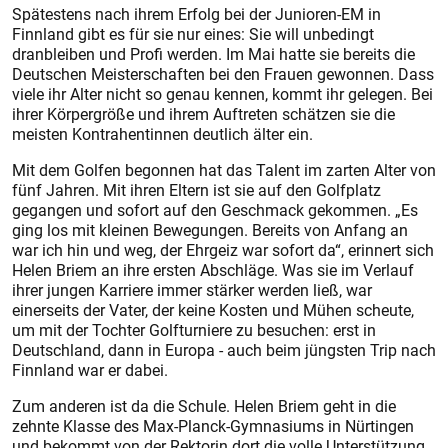
Spätestens nach ihrem Erfolg bei der Junioren-EM in
Finnland gibt es für sie nur eines: Sie will unbedingt
dranbleiben und Profi werden. Im Mai hatte sie bereits die
Deutschen Meisterschaften bei den Frauen gewonnen. Dass
viele ihr Alter nicht so genau kennen, kommt ihr gelegen. Bei
ihrer Körpergröße und ihrem Auftreten schätzen sie die
meisten Kontrahentinnen deutlich älter ein.
Mit dem Golfen begonnen hat das Talent im zarten Alter von
fünf Jahren. Mit ihren Eltern ist sie auf den Golfplatz
gegangen und sofort auf den Geschmack gekommen. „Es
ging los mit kleinen Bewegungen. Bereits von Anfang an
war ich hin und weg, der Ehrgeiz war sofort da“, erinnert sich
Helen Briem an ihre ersten Abschläge. Was sie im Verlauf
ihrer jungen Karriere immer stärker werden ließ, war
einerseits der Vater, der keine Kosten und Mühen scheute,
um mit der Tochter Golfturniere zu besuchen: erst in
Deutschland, dann in Europa - auch beim jüngsten Trip nach
Finnland war er dabei.
Zum anderen ist da die Schule. Helen Briem geht in die
zehnte Klasse des Max-Planck-Gymnasiums in Nürtingen
und bekommt von der Rektorin dort die volle Unterstützung.