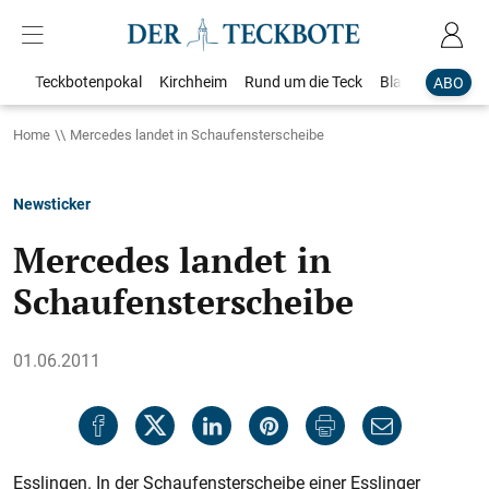
Teckbotenpokal
Kirchheim
Rund um die Teck
Blaulicht
Loka
ABO
Home
Mercedes landet in Schaufensterscheibe
Newsticker
Mercedes landet in
Schaufensterscheibe
01.06.2011
Esslingen. In der Schaufensterscheibe einer Esslinger