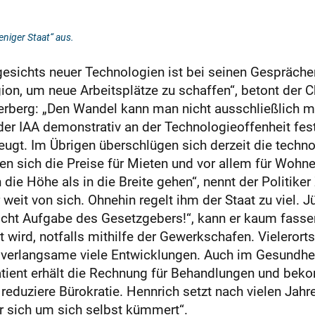
eniger Staat“ aus.
gesichts neuer Technologien ist bei seinen Gespräche
on, um neue Arbeitsplätze zu schaffen“, betont der C
erberg: „Den Wandel kann man nicht ausschließlich m
 der IAA demonstrativ an der Technologieoffenheit fe
gt. Im Übrigen überschlügen sich derzeit die techno
den sich die Preise für Mieten und vor allem für Wohn
die Höhe als in die Breite gehen“, nennt der Politiker 
eit von sich. Ohnehin regelt ihm der Staat zu viel. 
t nicht Aufgabe des Gesetzgebers!“, kann er kaum fas
 wird, notfalls mithilfe der Gewerkschafen. Vielerort
verlangsame viele Entwicklungen. Auch im Gesundheit
atient erhält die Rechnung für Behandlungen und beko
eduziere Bürokratie. Hennrich setzt nach vielen Jahre
er sich um sich selbst kümmert“.