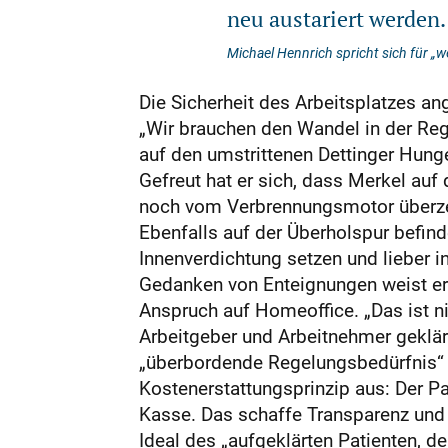
neu austariert werden.
Michael Hennrich spricht sich für „w
Die Sicherheit des Arbeitsplatzes an
„Wir brauchen den Wandel in der Regi
auf den umstrittenen Dettinger Hung
Gefreut hat er sich, dass Merkel auf
noch vom Verbrennungsmotor überzeu
Ebenfalls auf der Überholspur befin
Innenverdichtung setzen und lieber in 
Gedanken von Enteignungen weist er w
Anspruch auf Homeo
ffice. „Das is
Arbeitgeber und Arbeitnehmer geklärt
„überbordende Regelungsbedürfnis“ 
Kostenerstattungsprinzip aus: Der P
Kasse. Das schaffe Transparenz und r
Ideal des „aufgeklärten Patienten, d