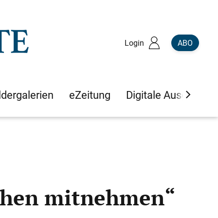
Login
ABO
ldergalerien
eZeitung
Digitale Ausgaben
 mitnehmen​​​​​​​“