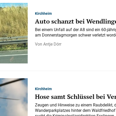
Kirchheim
Auto schanzt bei Wendlinge
Bei einem Unfall auf der A 8 sind ein 60-jähr
am Donnerstagmorgen schwer verletzt word
Antje Dörr
Kirchheim
Hose samt Schlüssel bei V
Zeugen und Hinweise zu einem Raubdelikt, 
Wanderparkplatzes hinter dem Waldfriedhof a
sucht die Kriminalpolizeidirektion Esslingen.