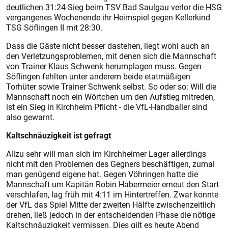
deutlichen 31:24-Sieg beim TSV Bad Saulgau verlor die HSG
vergangenes Wochenende ihr Heimspiel gegen Kellerkind
TSG Söflingen II mit 28:30.
Dass die Gäste nicht besser dastehen, liegt wohl auch an
den Verletzungsproblemen, mit denen sich die Mannschaft
von Trainer Klaus Schwenk herumplagen muss. Gegen
Söflingen fehlten unter anderem beide etatmäßigen
Torhüter sowie Trainer Schwenk selbst. So oder so: Will die
Mannschaft noch ein Wörtchen um den Aufstieg mitreden,
ist ein Sieg in Kirchheim Pflicht - die VfL-Handballer sind
also gewarnt.
Kaltschnäuzigkeit ist gefragt
Allzu sehr will man sich im Kirchheimer Lager allerdings
nicht mit den Problemen des Gegners beschäftigen, zumal
man genügend eigene hat. Gegen Vöhringen hatte die
Mannschaft um Kapitän Robin Habermeier erneut den Start
verschlafen, lag früh mit 4:11 im Hintertreffen. Zwar konnte
der VfL das Spiel Mitte der zweiten Hälfte zwischenzeitlich
drehen, ließ jedoch in der entscheidenden Phase die nötige
Kaltschnäuzigkeit vermissen. Dies gilt es heute Abend