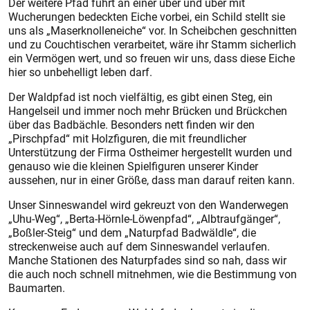
Der weitere Pfad führt an einer über und über mit
Wucherungen bedeckten Eiche vorbei, ein Schild stellt sie
uns als „Maserknolleneiche“ vor. In Scheibchen geschnitten
und zu Couchtischen verarbeitet, wäre ihr Stamm sicherlich
ein Vermögen wert, und so freuen wir uns, dass diese Eiche
hier so unbehelligt leben darf.
Der Waldpfad ist noch vielfältig, es gibt einen Steg, ein
Hangelseil und immer noch mehr Brücken und Brückchen
über das Badbächle. Besonders nett finden wir den
„Pirschpfad“ mit Holzfiguren, die mit freundlicher
Unterstützung der Firma Ostheimer hergestellt wurden und
genauso wie die kleinen Spielfiguren unserer Kinder
aussehen, nur in einer Größe, dass man darauf reiten kann.
Unser Sinneswandel wird gekreuzt von den Wanderwegen
„Uhu-Weg“, „Berta-Hörnle-Löwenpfad“, „Albtraufgänger“,
„Boß­ler-Steig“ und dem „Naturpfad Badwäldle“, die
streckenweise auch auf dem Sinneswandel verlaufen.
Manche Stationen des Naturpfades sind so nah, dass wir
die auch noch schnell mitnehmen, wie die Bestimmung von
Baumarten.