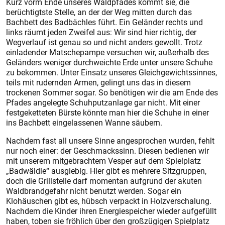
Kurz vorm Ende unseres Waldpfades kommt sie, die
berüchtigtste Stelle, an der der Weg mitten durch das
Bachbett des Badbächles führt. Ein Geländer rechts und
links räumt jeden Zweifel aus: Wir sind hier richtig, der
Wegverlauf ist genau so und nicht anders gewollt. Trotz
einladender Mat­sche­pam­pe versuchen wir, außerhalb des
Geländers weniger durchweichte Erde unter unsere Schuhe
zu bekommen. Unter Einsatz unseres Gleichgewichtssinnes,
teils mit rudernden Armen, gelingt uns das in diesem
trockenen Sommer sogar. So benötigen wir die am Ende des
Pfades angelegte Schuhputzanlage gar nicht. Mit einer
festgeketteten Bürste könnte man hier die Schuhe in einer
ins Bachbett eingelassenen Wanne säubern.
Nachdem fast all unsere Sinne angesprochen wurden, fehlt
nur noch einer: der Geschmackssinn. Diesen bedienen wir
mit unserem mitgebrachtem Vesper auf dem Spielplatz
„Badwäldle“ ausgiebig. Hier gibt es mehrere Sitzgruppen,
doch die Grillstelle darf momentan aufgrund der akuten
Waldbrandgefahr nicht benutzt werden. Sogar ein
Klohäuschen gibt es, hübsch verpackt in Holzverschalung.
Nachdem die Kinder ihren Energiespeicher wieder aufgefüllt
haben, toben sie fröhlich über den großzügigen Spielplatz