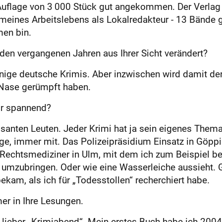
 Auflage von 3 000 Stück gut angekommen. Der Verlag
meines Arbeitslebens als Lokalredakteur - 13 Bände 
en bin.
 den vergangenen Jahren aus Ihrer Sicht verändert?
nige deutsche Krimis. Aber inzwischen wird damit der
 Nase gerümpft haben.
or spannend?
nten Leuten. Jeder Krimi hat ja sein eigenes Them
ge, immer mit. Das Polizeipräsidium Einsatz in Göppin
 Rechtsmediziner in Ulm, mit dem ich zum Beispiel be
mzubringen. Oder wie eine Wasserleiche aussieht. Ga
ekam, als ich für „Todesstollen“ recherchiert habe.
r in Ihre Lesungen.
eber „Krimiabend“. Mein erstes Buch habe ich 2004 