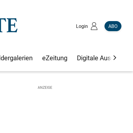
Login
ABO
ldergalerien
eZeitung
Digitale Ausgaben