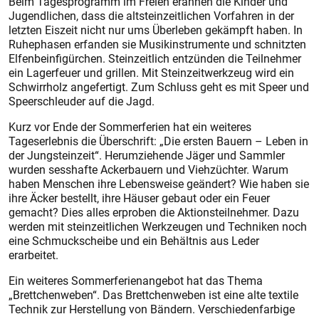
Beim Tagesprogramm im Freien erahnen die Kinder und
Jugendlichen, dass die altsteinzeitlichen Vorfahren in der
letzten Eiszeit nicht nur ums Überleben gekämpft haben. In
Ruhephasen erfanden sie Musikinstrumente und schnitzten
Elfenbeinfigürchen. Steinzeitlich entzünden die Teilnehmer
ein Lagerfeuer und grillen. Mit Steinzeitwerkzeug wird ein
Schwirrholz angefertigt. Zum Schluss geht es mit Speer und
Speerschleuder auf die Jagd.
Kurz vor Ende der Sommerferien hat ein weiteres
Tageserlebnis die Überschrift: „Die ersten Bauern – Leben in
der Jungsteinzeit“. Herumziehende Jäger und Sammler
wurden sesshafte Ackerbauern und Viehzüchter. Warum
haben Menschen ihre Lebensweise geändert? Wie haben sie
ihre Äcker bestellt, ihre Häuser gebaut oder ein Feuer
gemacht? Dies alles erproben die Aktionsteilnehmer. Dazu
werden mit steinzeitlichen Werkzeugen und Techniken noch
eine Schmuckscheibe und ein Behältnis aus Leder
erarbeitet.
Ein weiteres Sommerferienangebot hat das Thema
„Brettchenweben“. Das Brettchenweben ist eine alte textile
Technik zur Herstellung von Bändern. Verschiedenfarbige