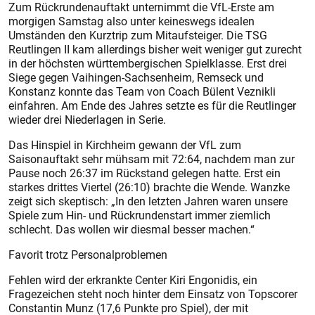
Zum Rückrundenauftakt unternimmt die VfL-Erste am
morgigen Samstag also unter keineswegs idealen
Umständen den Kurztrip zum Mitaufsteiger. Die TSG
Reutlingen II kam allerdings bisher weit weniger gut zurecht
in der höchsten württembergischen Spielklasse. Erst drei
Siege gegen Vaihingen-Sachsenheim, Remseck und
Konstanz konnte das Team von Coach Bülent Veznikli
einfahren. Am Ende des Jahres setzte es für die Reutlinger
wieder drei Niederlagen in Serie.
Das Hinspiel in Kirchheim gewann der VfL zum
Saisonauftakt sehr mühsam mit 72:64, nachdem man zur
Pause noch 26:37 im Rückstand gelegen hatte. Erst ein
starkes drittes Viertel (26:10) brachte die Wende. Wanzke
zeigt sich skeptisch: „In den letzten Jahren waren unsere
Spiele zum Hin- und Rückrundenstart immer ziemlich
schlecht. Das wollen wir diesmal besser machen.“
Favorit trotz Personalproblemen
Fehlen wird der erkrankte Center Kiri Engonidis, ein
Fragezeichen steht noch hinter dem Einsatz von Topscorer
Constantin Munz (17,6 Punkte pro Spiel), der mit