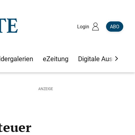
Login
ABO
ldergalerien
eZeitung
Digitale Ausgaben
teuer