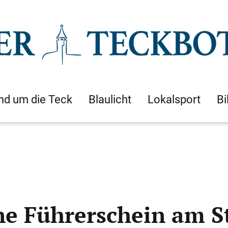
nd um die Teck
Blaulicht
Lokalsport
Bi
e Führerschein am S