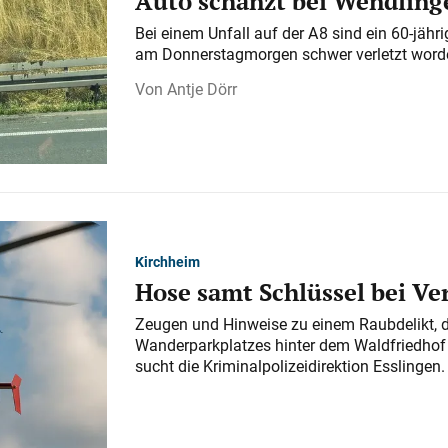
Auto schanzt bei Wendlinge
Bei einem Unfall auf der A 8 sind ein 60-jähr
am Donnerstagmorgen schwer verletzt word
Antje Dörr
Kirchheim
Hose samt Schlüssel bei V
Zeugen und Hinweise zu einem Raubdelikt, 
Wanderparkplatzes hinter dem Waldfriedhof a
sucht die Kriminalpolizeidirektion Esslingen.