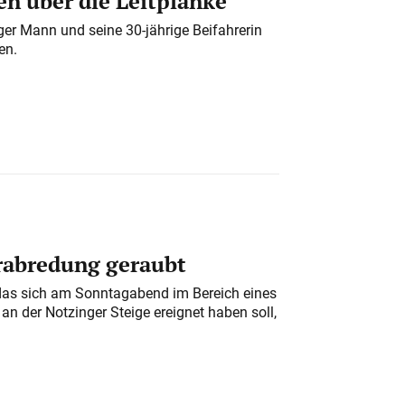
n über die Leitplanke
iger Mann und seine 30-jährige Beifahrerin
en.
erabredung geraubt
das sich am Sonntagabend im Bereich eines
n der Notzinger Steige ereignet haben soll,