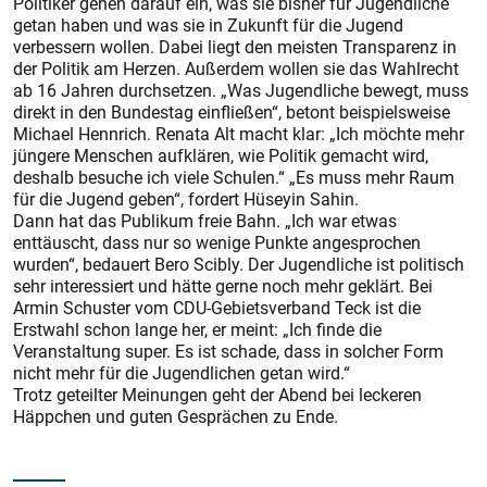
Politiker gehen darauf ein, was sie bisher für Jugendliche
getan haben und was sie in Zukunft für die Jugend
verbessern wollen. Dabei liegt den meisten Transparenz in
der Politik am Herzen. Außerdem wollen sie das Wahlrecht
ab 16 Jahren durchsetzen. „Was Jugendliche bewegt, muss
direkt in den Bundestag einfließen“, betont beispielsweise
Michael Hennrich. Renata Alt macht klar: „Ich möchte mehr
jüngere Menschen aufklären, wie Politik gemacht wird,
deshalb besuche ich viele Schulen.“ „Es muss mehr Raum
für die Jugend geben“, fordert Hüseyin Sahin.
Dann hat das Publikum freie Bahn. „Ich war etwas
enttäuscht, dass nur so wenige Punkte angesprochen
wurden“, bedauert Bero Scibly. Der Jugendliche ist politisch
sehr interessiert und hätte gerne noch mehr geklärt. Bei
Armin Schuster vom CDU-Gebietsverband Teck ist die
Erstwahl schon lange her, er meint: „Ich finde die
Veranstaltung super. Es ist schade, dass in solcher Form
nicht mehr für die Jugendlichen getan wird.“
Trotz geteilter Meinungen geht der Abend bei leckeren
Häppchen und guten Gesprächen zu Ende.