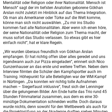
Mentalität oder Religion oder ihrer Nationalität. Mensch ist
Mensch“ sagt der im tiefsten Anatolien geborene Gökhan
Arslan nicht zuletzt im Hinblick auf das Thema Integration.
Ob man als Amerikaner oder Türke auf die Welt komme,
könne man sich nicht auswählen. „Zu mir ins Studio
kommen fast alle Nationalitäten. Aber wenn ich einen höre,
der seine Nationalität oder Religion zum Thema macht, der
muss sofort das Studio verlassen. So etwas gibt es hier
einfach nicht“, hat er klare Regeln.
„Wir wurden überaus freundlich von Gökhan Arslan
empfangen. Er hat richtig offen über alles geredet und uns
irgendwann auch zur Pizza eingeladen“, erinnert sich Nico
Gunzenhauser an das erste und weitere Treffen. Neben dem
Interview filmten die Schüler den Kampfsportler auch im
Training. Höhepunkt für alle Beteiligten war der WM-Kampf
in Nürtingen. „Da konnten wir richtig tolle Aufnahmen
machen – Siegerfaust inklusive“, freut sich der Lenninger
über die gelungenen Bilder. Am Ende hatte das Trio rund 45
Stunden Filmmaterial zusammen, aus dem es eine 30-
minütige Dokumentation schneiden wollte. Doch daraus
wurde nichts, denn sowohl für den Wettbewerb als auch für
die Projektprüfung an der Akademie durften sieben Minuten