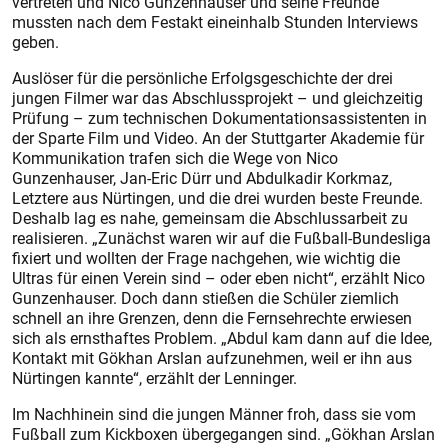
vertreten und Nico Gunzenhauser und seine Freunde
mussten nach dem Festakt eineinhalb Stunden Interviews
geben.
Auslöser für die persönliche Erfolgsgeschichte der drei
jungen Filmer war das Abschlussprojekt – und gleichzeitig
Prüfung – zum technischen Dokumentationsassistenten in
der Sparte Film und Video. An der Stuttgarter Akademie für
Kommunikation trafen sich die Wege von Nico
Gunzenhauser, Jan-Eric Dürr und Abdulkadir Korkmaz,
Letztere aus Nürtingen, und die drei wurden beste Freunde.
Deshalb lag es nahe, gemeinsam die Abschlussarbeit zu
realisieren. „Zunächst waren wir auf die Fußball-Bundesliga
fixiert und wollten der Frage nachgehen, wie wichtig die
Ultras für einen Verein sind – oder eben nicht“, erzählt Nico
Gunzenhauser. Doch dann stießen die Schüler ziemlich
schnell an ihre Grenzen, denn die Fernsehrechte erwiesen
sich als ernsthaftes Problem. „Abdul kam dann auf die Idee,
Kontakt mit Gökhan Arslan aufzunehmen, weil er ihn aus
Nürtingen kannte“, erzählt der Lenninger.
Im Nachhinein sind die jungen Männer froh, dass sie vom
Fußball zum Kickboxen übergegangen sind. „Gökhan Arslan