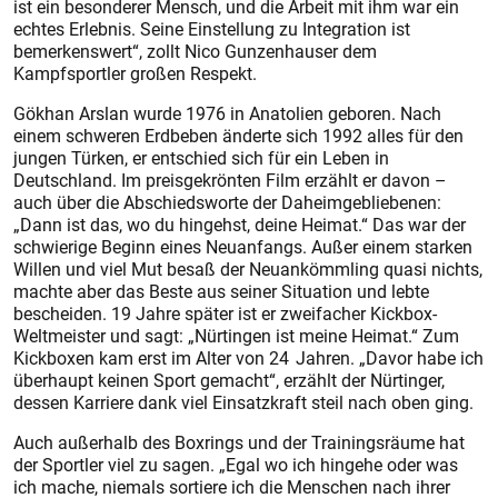
ist ein besonderer Mensch, und die Arbeit mit ihm war ein
echtes Erlebnis. Seine Einstellung zu Integration ist
bemerkenswert“, zollt Nico Gunzenhauser dem
Kampfsportler großen Respekt.
Gökhan Arslan wurde 1976 in Anatolien geboren. Nach
einem schweren Erdbeben änderte sich 1992 alles für den
jungen Türken, er entschied sich für ein Leben in
Deutschland. Im preisgekrönten Film erzählt er davon –
auch über die Abschiedsworte der Daheimgebliebenen:
„Dann ist das, wo du hingehst, deine Heimat.“ Das war der
schwierige Beginn eines Neuanfangs. Außer einem starken
Willen und viel Mut besaß der Neuankömmling quasi nichts,
machte aber das Beste aus seiner Situation und lebte
bescheiden. 19 Jahre später ist er zweifacher Kickbox-
Weltmeister und sagt: „Nürtingen ist meine Heimat.“ Zum
Kickboxen kam erst im Alter von 24 Jahren. „Davor habe ich
überhaupt keinen Sport gemacht“, erzählt der Nürtinger,
dessen Karriere dank viel Einsatzkraft steil nach oben ging.
Auch außerhalb des Boxrings und der Trainingsräume hat
der Sportler viel zu sagen. „Egal wo ich hingehe oder was
ich mache, niemals sortiere ich die Menschen nach ihrer