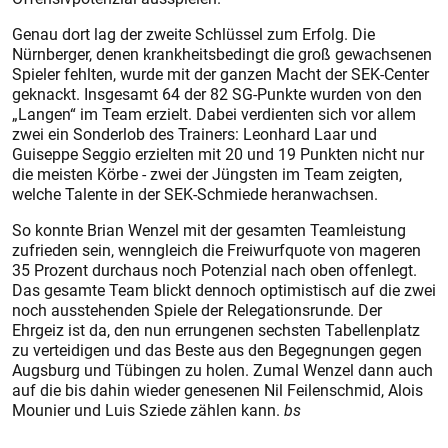
Genau dort lag der zweite Schlüssel zum Erfolg. Die
Nürnberger, denen krankheitsbedingt die groß gewachsenen
Spieler fehlten, wurde mit der ganzen Macht der SEK-Center
geknackt. Insgesamt 64 der 82 SG-Punkte wurden von den
„Langen“ im Team erzielt. Dabei verdienten sich vor allem
zwei ein Sonderlob des Trainers: Leonhard Laar und
Guiseppe Seggio erzielten mit 20 und 19 Punkten nicht nur
die meis­ten Körbe - zwei der Jüngsten im Team zeigten,
welche Talente in der SEK-Schmiede heranwachsen.
So konnte Brian Wenzel mit der gesamten Teamleistung
zufrieden sein, wenngleich die Freiwurfquote von mageren
35 Prozent durchaus noch Potenzial nach oben offenlegt.
Das gesamte Team blickt dennoch optimistisch auf die zwei
noch ausstehenden Spiele der Relegationsrunde. Der
Ehrgeiz ist da, den nun errungenen sechsten Tabellenplatz
zu verteidigen und das Beste aus den Begegnungen gegen
Augsburg und Tübingen zu holen. Zumal Wenzel dann auch
auf die bis dahin wieder genesenen Nil Feilenschmid, Alois
Mounier und Luis Sziede zählen kann.
bs