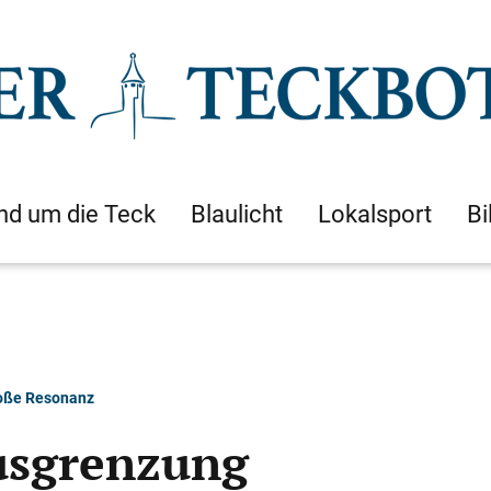
nd um die Teck
Blaulicht
Lokalsport
Bi
roße Resonanz
usgrenzung