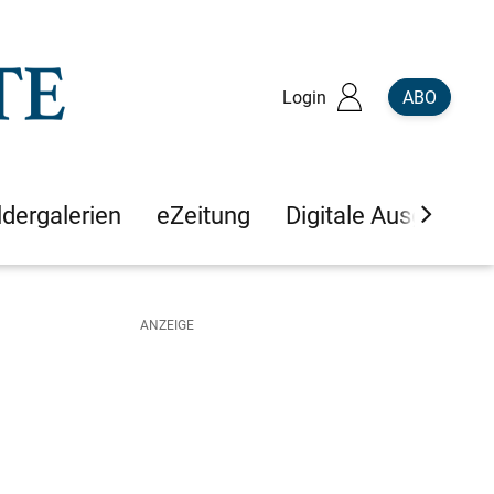
Login
ABO
ldergalerien
eZeitung
Digitale Ausgaben