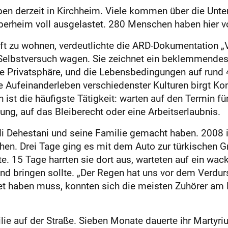
n derzeit in Kirchheim. Viele kommen über die Unterk
rberheim voll ausgelastet. 280 Menschen haben hier v
nft zu wohnen, verdeutlichte die ARD-Dokumentation „V
 Selbstversuch wagen. Sie zeichnet ein beklemmendes
ne Privatsphäre, und die Lebensbedingungen auf rund
e Aufeinanderleben verschiedenster Kulturen birgt Konf
 ist die häufigste Tätigkeit: warten auf den Termin 
ung, auf das Bleiberecht oder eine Arbeitserlaubnis.
i Dehestani und seine Familie gemacht haben. 2008 is
hen. Drei Tage ging es mit dem Auto zur türkischen G
e. 15 Tage harrten sie dort aus, warteten auf ein wac
and bringen sollte. „Der Regen hat uns vor dem Verdu
et haben muss, konnten sich die meisten Zuhörer am
ilie auf der Straße. Sieben Monate dauerte ihr Martyri