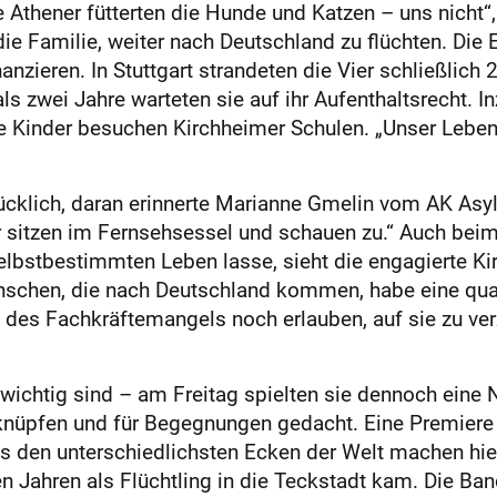
Athener fütterten die Hunde und Katzen – uns nicht“, 
e Familie, weiter nach Deutschland zu flüchten. Die E
nanzieren. In Stuttgart strandeten die Vier schließli
ls zwei Jahre warteten sie auf ihr Aufenthaltsrecht.
ie Kinder besuchen Kirchheimer Schulen. „Unser Leben
lücklich, daran erinnerte Marianne Gmelin vom AK Asy
 sitzen im Fernsehsessel und schauen zu.“ Auch beim
bstbestimmten Leben lasse, sieht die engagierte Ki
nschen, die nach Deutschland kommen, habe eine quali
s des Fachkräftemangels noch erlauben, auf sie zu ve
wichtig sind – am Freitag spielten sie dennoch eine 
nüpfen und für Begegnungen gedacht. Eine Premiere g
den unterschiedlichsten Ecken der Welt machen hier
n Jahren als Flüchtling in die Teckstadt kam. Die Band