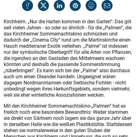
Kirchheim. „Nur die Harten kommen in den Garten“: Das gilt
seit vielen Jahren - so oder so ähnlich - für die „Palmen“, die
das Kirchheimer Sommernachtskino schmücken und
dadurch der „Cinema City“ rund um die Martinskirche einen
Hauch mediterraner Exotik verleihen. „Palme“ ist indessen
nur der symbolische Oberbegriff für alle Arten von Pflanzen,
die irgendwo an den Gestaden des Mittelmeers wachsen
könnten und deshalb die passende Sommerstimmung
„rüberbringen“. Es kann sich bei der „Palme“ also durchaus
auch um einen Oleander handeln. Ungeeignet wären
dagegen Nordmanntannen oder Serbische Fichten - nicht
unbedingt wegen ihres Herkunftsgebiets, sondern vielmehr,
weil sie eher winterliche Assoziationen wecken.
Mit den Kirchheimer Sommernachtskino-„Palmen“ hat es
freilich noch eine besondere Bewandtnis: Weder stammen
sie direkt von Gärtnern noch lagern sie das ganze Jahr über
in derselben Halle wie die weißen Plastikstühle. Stattdessen
stehen sie normalerweise in den guten Stuben der
Menschen aus Kirchheim und Umgebung, die sich so sehr