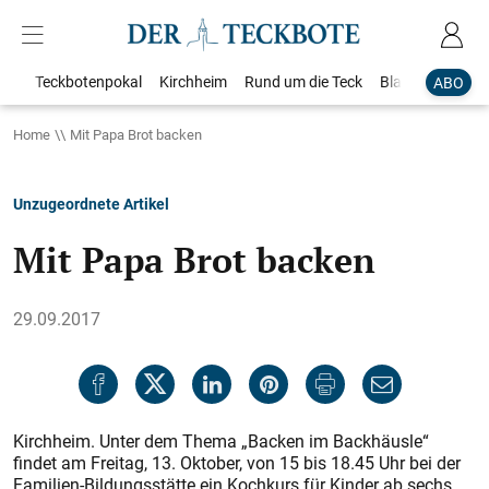
Teckbotenpokal
Kirchheim
Rund um die Teck
Blaulicht
Loka
ABO
Home
Mit Papa Brot backen
Unzugeordnete Artikel
Mit Papa Brot backen
29.09.2017
Kirchheim. Unter dem Thema „Backen im Backhäusle“
findet am Freitag, 13. Oktober, von 15 bis 18.45 Uhr bei der
Familien-Bildungsstätte ein Kochkurs für Kinder ab sechs