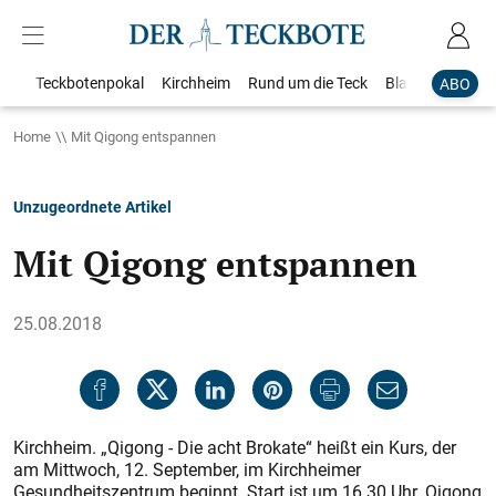
Teckbotenpokal
Kirchheim
Rund um die Teck
Blaulicht
Loka
ABO
Home
Mit Qigong entspannen
Unzugeordnete Artikel
Mit Qigong entspannen
25.08.2018
Kirchheim. „Qigong - Die acht Brokate“ heißt ein Kurs, der
am Mittwoch, 12. September, im Kirchheimer
Gesundheitszentrum beginnt. Start ist um 16.30 Uhr. Qigong