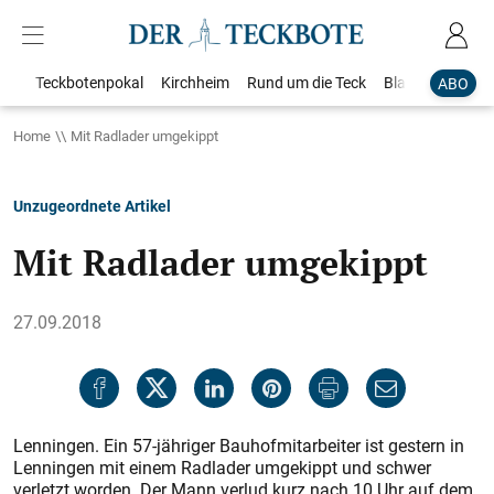
Teckbotenpokal
Kirchheim
Rund um die Teck
Blaulicht
Loka
ABO
Home
Mit Radlader umgekippt
Unzugeordnete Artikel
Mit Radlader umgekippt
27.09.2018
Lenningen. Ein 57-jähriger Bauhofmitarbeiter ist gestern in
Lenningen mit einem Radlader umgekippt und schwer
verletzt worden. Der Mann verlud kurz nach 10 Uhr auf dem