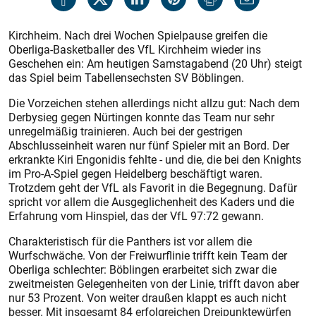
Kirchheim. Nach drei Wochen Spielpause greifen die
Oberliga-Basketballer des VfL Kirchheim wieder ins
Geschehen ein: Am heutigen Samstagabend (20 Uhr) steigt
das Spiel beim Tabellensechsten SV Böblingen.
Die Vorzeichen stehen allerdings nicht allzu gut: Nach dem
Derbysieg gegen Nürtingen konnte das Team nur sehr
unregelmäßig trainieren. Auch bei der gestrigen
Abschlusseinheit waren nur fünf Spieler mit an Bord. Der
erkrankte Kiri Engonidis fehlte - und die, die bei den Knights
im Pro-A-Spiel gegen Heidelberg beschäftigt waren.
Trotzdem geht der VfL als Favorit in die Begegnung. Dafür
spricht vor allem die Ausgeglichenheit des Kaders und die
Erfahrung vom Hinspiel, das der VfL 97:72 gewann.
Charakteristisch für die Panthers ist vor allem die
Wurfschwäche. Von der Freiwurflinie trifft kein Team der
Oberliga schlechter: Böblingen erarbeitet sich zwar die
zweitmeisten Gelegenheiten von der Linie, trifft davon aber
nur 53 Prozent. Von weiter draußen klappt es auch nicht
besser. Mit insgesamt 84 erfolgreichen Dreipunktewürfen