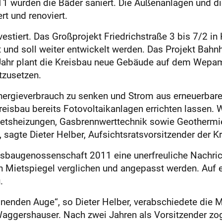
211 wurden die Bäder saniert. Die Außenanlagen und 
t und renoviert.
estiert. Das Großprojekt Friedrichstraße 3 bis 7/2 in
und soll weiter entwickelt werden. Das Projekt Bahnh
 Jahr plant die Kreisbau neue Gebäude auf dem Wepa
tzusetzen.
 Energieverbrauch zu senken und Strom aus erneuerbar
eisbau bereits Fotovoltaikanlagen errichten lassen. 
lletsheizungen, Gasbrennwerttechnik sowie Geothermie
 sagte Dieter Helber, Aufsichtsratsvorsitzender der 
eisbaugenossenschaft 2011 eine unerfreuliche Nachric
 Mietspiegel verglichen und angepasst werden. Auf
.
nenden Auge“, so Dieter Helber, verabschiedete die 
aggershauser. Nach zwei Jahren als Vorsitzender zog