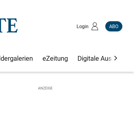
Login
ABO
ldergalerien
eZeitung
Digitale Ausgaben