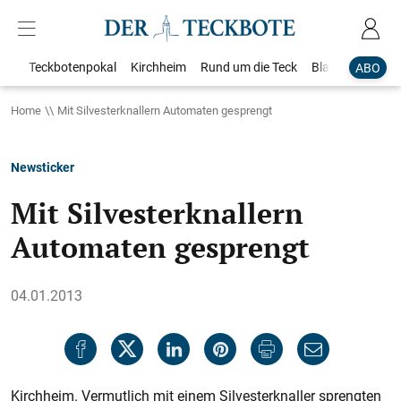
Teckbotenpokal
Kirchheim
Rund um die Teck
Blaulicht
Loka
ABO
Home
Mit Silvesterknallern Automaten gesprengt
Newsticker
Mit Silvesterknallern
Automaten gesprengt
04.01.2013
Kirchheim. Vermutlich mit einem Silvesterknaller sprengten