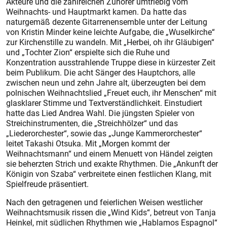
Akteure und die zahlreichen Zuhörer umtriebig vom
Weihnachts- und Hauptmarkt kamen. Da hatte das
naturgemäß dezente Gitarrenensemble unter der Leitung
von Kristin Minder keine leichte Aufgabe, die „Wuselkirche“
zur Kirchenstille zu wandeln. Mit „Herbei, oh ihr Gläubigen“
und „Tochter Zion“ erspielte sich die Ruhe und
Konzentration ausstrahlende Truppe diese in kürzester Zeit
beim Publikum. Die acht Sänger des Hauptchors, alle
zwischen neun und zehn Jahre alt, überzeugten bei dem
polnischen Weihnachtslied „Freuet euch, ihr Menschen“ mit
glasklarer Stimme und Textverständlichkeit. Einstudiert
hatte das Lied Andrea Wahl. Die jüngsten Spieler von
Streichinstrumenten, die „Streichhölzer“ und das
„Liederorchester“, sowie das „Junge Kammerorchester“
leitet Takashi Otsuka. Mit „Morgen kommt der
Weihnachtsmann“ und einem Menuett von Händel zeigten
sie beherzten Strich und exakte Rhythmen. Die „Ankunft der
Königin von Szaba“ verbreitete einen festlichen Klang, mit
Spielfreude präsentiert.
Nach den getragenen und feierlichen Weisen westlicher
Weihnachtsmusik rissen die „Wind Kids“, betreut von Tanja
Heinkel, mit südlichen Rhythmen wie „Hablamos Espagnol“