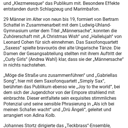
und „Klezmeresque“ das Publikum mit. Besondere Effekte
entstanden durch Schlagzeug und Marimbafon.
29 Männer im Alter von neun bis 19, formiert von Bertram
Schattel in Zusammenarbeit mit dem Ludwig-Uhland-
Gymnasium unter dem Titel „Männersache“, konnten die
Zuhörerschaft mit „A Christmas Wish“ und „Hallelujah“ von
Leonard Cohen für sich einnehmen. Das Saxofonquartett
„Saxess“ spielte bravourös drei alte Ungarische Tänze. Die
Damen der Gesangsabteilung stellten mit ihrem Auftritt der
„Curly Girls“ (Andrea Wahl) klar, dass sie der „Männersache“
in nichts nachstehen.
„Möge die Straße uns zusammenführen“ und „Gabriellas
Song“, hier mit dem Saxofonquartett „Simply Sax“,
berührten das Publikum ebenso wie „Joy to the world“, bei
dem sich der Jugendchor von der Empore strahlend mit
einbrachte. Dieser entfaltete sein exquisites stimmliches
Potenzial und seine sensible Phrasierung in „Als ich bei
meinen Schafen wacht“ und „Drü Ängeli“, geleitet und
arrangiert von Adina Kolb.
Johannes Stortz dirigierte das „Teckbrass“-Ensemble,