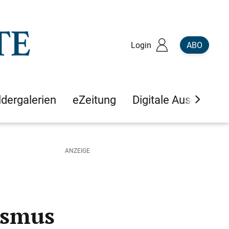
Login
ABO
ldergalerien
eZeitung
Digitale Ausgaben
ismus