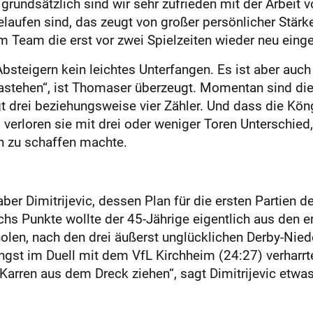
rundsätzlich sind wir sehr zufrieden mit der Arbeit v
laufen sind, das zeugt von großer persönlicher Stärk
m Team die erst vor zwei Spielzeiten wieder neu einge
 Absteigern kein leichtes Unterfangen. Es ist aber auc
 dastehen“, ist Thomaser überzeugt. Momentan sind die 
gt drei beziehungsweise vier Zähler. Und dass die Kön
l verloren sie mit drei oder weniger Toren Unterschied
ch zu schaffen machte.
nhaber Dimitrijevic, dessen Plan für die ersten Partie
chs Punkte wollte der 45-Jährige eigentlich aus den e
len, nach den drei äußerst unglücklichen Derby-Nie
gst im Duell mit dem VfL Kirchheim (24:27) verharrt
n Karren aus dem Dreck ziehen“, sagt Dimitrijevic etwa