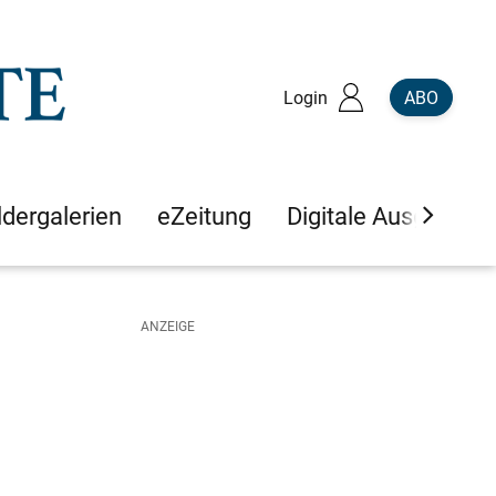
Login
ABO
ldergalerien
eZeitung
Digitale Ausgaben