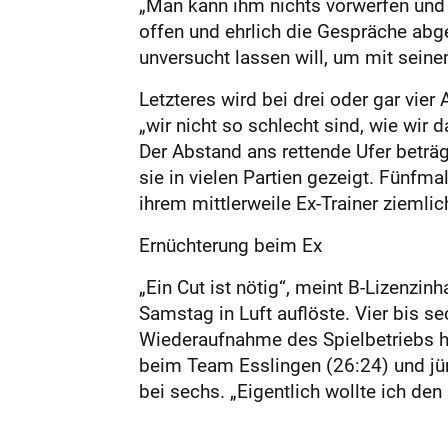
„Man kann ihm nichts vorwerfen und g
offen und ehrlich die Gespräche abge
unversucht lassen will, um mit seine
Letzteres wird bei drei oder gar vier
„wir nicht so schlecht sind, wie wir
Der Abstand ans rettende Ufer beträ
sie in vielen Partien gezeigt. Fünfma
ihrem mittlerweile Ex-Trainer ziemli
Ernüchterung beim Ex
„Ein Cut ist nötig“, meint B-Lizenzi
Samstag in Luft auflöste. Vier bis se
Wiederaufnahme des Spielbetriebs ho
beim Team Esslingen (26:24) und jün
bei sechs. „Eigentlich wollte ich de