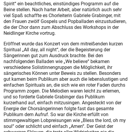
Spirit“ ein beachtliches, einstündiges Programm auf die
Beine stellen. Nach harter Arbeit, aber natürlich auch sehr
viel Spaß schaffte es Chorleiterin Gabriele Grabinger, mit
den Frauen zwölf Gospels und Popballaden einzustudieren,
die der Chor dann zum Abschluss des Workshops in der
Neidlinger Kirche vortrug.
Eröffnet wurde das Konzert von dem mitreißenden kurzen
Spiritual „All day, all night“, der die Begeisterung der
Sängerinnen gut zum Ausdruck brachte. Bei den
nachfolgenden Balladen wie „We believe“ bekamen
verschiedene Solistinnengruppen die Möglichkeit, ihr
sängerisches Können unter Beweis zu stellen. Besonders
gut kamen beim Publikum aber auch die lebenslustigen und
einfachen Spirituals an, die sich wie ein roter Faden durchs
Programm zogen. Die Melodien waren leicht zu erlernen,
und so forderte Gabriele Grabinger das Publikum
kurzerhand auf, einfach mitzusingen. Angesteckt von der
Energie der Chorsängerinnen folgte fast das gesamte
Publikum dem Aufruf. So war die Kirche erfüllt von
stimmgewaltigen Lobpreisungen wie „Bless the lord, oh my
soul“ oder schlicht und einfach „Amen“. Der Geist der