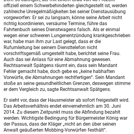
offiziell einem Schwerbehinderten gleichgestellt ist, werden
zahlreiche Unregelmäßigkeiten bei seiner Dienstausübung
vorgeworfen: Er sei zu langsam, könne seine Arbeit nicht
richtig koordinieren, versäume Termine, führe das
Fahrtenbuch seines Dienstwagens falsch. Als er einmal
wegen einer schweren Lungenentzündung krankgeschrieben
war, habe man ihm zur Last gelegt, dass er die
Rufumleitung bei seinem Diensttelefon nicht
vorschriftsgemäß umgestellt habe, berichtet seine Frau.
Auch das sei Anlass für eine Abmahnung gewesen.
Rechtsanwalt Spätgens räumt ein, dass sein Mandant
Fehler gemacht habe, doch gebe es „keine habhaften
Vorwürfe, die Abmahnungen rechtfertigen“. Sein Mandant
stoße an seine gesundheitlichen Grenzen, deswegen stimme
er dem Vergleich zu, sagte Rechtsanwalt Spätgens.
Er sieht vor, dass der Hausmeister ab sofort freigestellt wird.
Das Arbeitsverhältnis endet einvernehmlich am 30. Juni
2014. Zu diesem Zeitpunkt muss die Abfindung bezahlt
werden. Wichtigste Bedingung für Bürgermeister König war
der Passus, dass der Kläger „nicht an den über seinen
Anwalt geäußerten Mobbing-Vorwürfen festhält“.