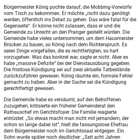
Bürgermeister König pochte da­rauf, die Mobbing-Vorwürfe
vom Tisch zu bekommen. Er möchte „nicht dazu genötigt
werden, öffentlich ins Detail zu gehen. Das wäre fatal für die
Gegenseite“. Er könne nicht zulassen, dass er und die
Gemeinde zu Unrecht an den Pranger gestellt würden. Die
Gemeinde habe vieles unternommen, um dem Hausmeister
Brücken zu bauen, so König nach dem Richterspruch. Es
seien Dinge vorgefallen, die es rechtfertigten, so hart
vorzugehen. Was das konkret war, sagte er nicht. Aber es
habe „massive Defizite“ bei der Dienstausübung gegeben.
Die fristlose Kündigung sei auf zwei aktuelle Tatbestände
zurückzuführen gewesen. König räumte ein, formale Fehler
gemacht zu haben. Aber in der Sache sei die Kündigung
gerechtfertigt gewesen.
Die Gemeinde habe es versäumt, auf den Betroffenen
zuzugehen, kritisierte ein früherer Gemeinderat den
Rathauschef im Gerichtsfoyer. Die Familie reagierte
entrüstet: „So etwas macht man nicht mit jemandem, der
schon so lange dabei ist“, hielt die fassungslose Ehefrau
dem Bürgermeister noch im Gerichtssaal entgegen. Ein
Sohn wurde später noch deutlicher: „Seit acht Jahren