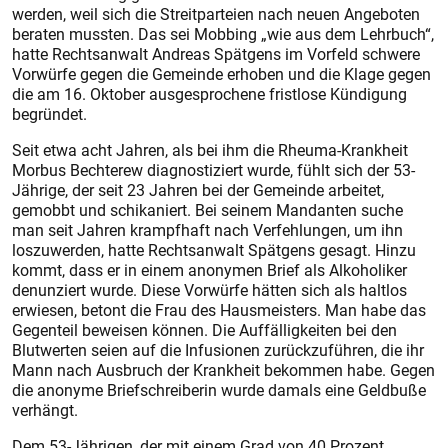
werden, weil sich die Streitparteien nach neuen Angeboten
beraten mussten. Das sei Mobbing „wie aus dem Lehrbuch“,
hatte Rechtsanwalt Andreas Spätgens im Vorfeld schwere
Vorwürfe gegen die Gemeinde erhoben und die Klage gegen
die am 16. Oktober ausgesprochene fristlose Kündigung
begründet.
Seit etwa acht Jahren, als bei ihm die Rheuma-Krankheit
Morbus Bechterew diagnostiziert wurde, fühlt sich der 53-
Jährige, der seit 23 Jahren bei der Gemeinde arbeitet,
gemobbt und schikaniert. Bei seinem Mandanten suche
man seit Jahren krampfhaft nach Verfehlungen, um ihn
loszuwerden, hatte Rechtsanwalt Spätgens gesagt. Hinzu
kommt, dass er in einem anonymen Brief als Alkoholiker
denunziert wurde. Diese Vorwürfe hätten sich als haltlos
erwiesen, betont die Frau des Hausmeisters. Man habe das
Gegenteil beweisen können. Die Auffälligkeiten bei den
Blutwerten seien auf die Infusionen zurückzuführen, die ihr
Mann nach Ausbruch der Krankheit bekommen habe. Gegen
die anonyme Briefschreiberin wurde damals eine Geldbuße
verhängt.
Dem 53-Jährigen, der mit einem Grad von 40 Prozent