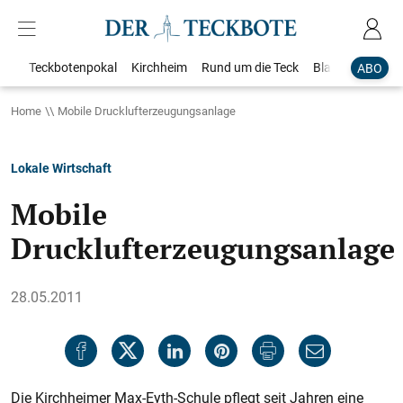
Teckbotenpokal
Kirchheim
Rund um die Teck
Blaulicht
Loka
ABO
Home
Mobile Drucklufterzeugungsanlage
Lokale Wirtschaft
Mobile
Drucklufterzeugungsanlage
28.05.2011
Die Kirchheimer Max-Eyth-Schule pflegt seit Jahren eine