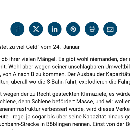
tet zu viel Geld“ vom 24. Januar
en ob ihrer vielen Mängel. Es gibt wohl niemanden, de
ählt. Wohl aber wegen seiner unschlagbaren Umweltbi
Art, von A nach B zu kommen. Der Ausbau der Kapazitä
en, überall wo die S-Bahn fährt, explodieren die Fahr
t wegen der zu Recht gesteckten Klimaziele, es würd
 Schiene, denn Schiene befördert Masse, und wir woll
enenin­frastruktur verbessert wurde, wird dieses Verke
e - rege, ja sogar bis über seine Kapazität hinaus ge
chbahn-Strecke in Böblingen nennen. Einst von der 