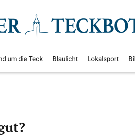
nd um die Teck
Blaulicht
Lokalsport
Bi
gut?