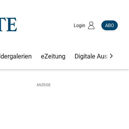
Login
ABO
ldergalerien
eZeitung
Digitale Ausgaben