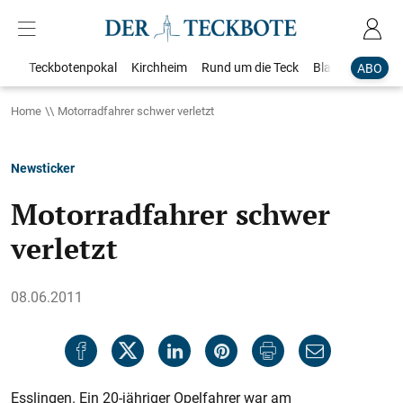
Teckbotenpokal
Kirchheim
Rund um die Teck
Blaulicht
Loka
ABO
Home
Motorradfahrer schwer verletzt
Newsticker
Motorradfahrer schwer
verletzt
08.06.2011
Esslingen. Ein 20-jähriger Opelfahrer war am