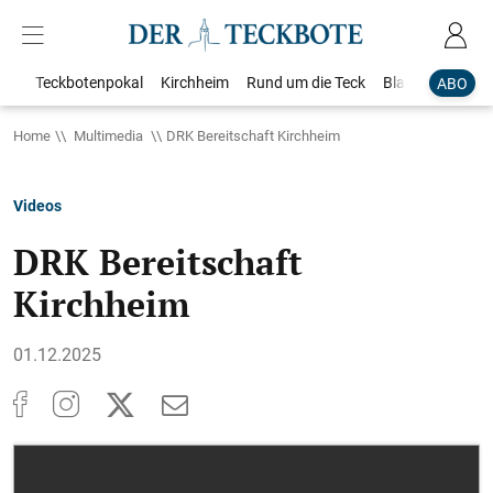
Teckbotenpokal
Kirchheim
Rund um die Teck
Blaulicht
Loka
ABO
Home
Multimedia
DRK Bereitschaft Kirchheim
Videos
DRK Bereitschaft
Kirchheim
01.12.2025