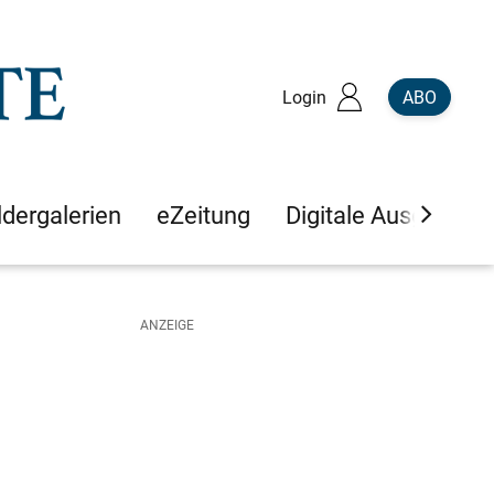
Login
ABO
ldergalerien
eZeitung
Digitale Ausgaben