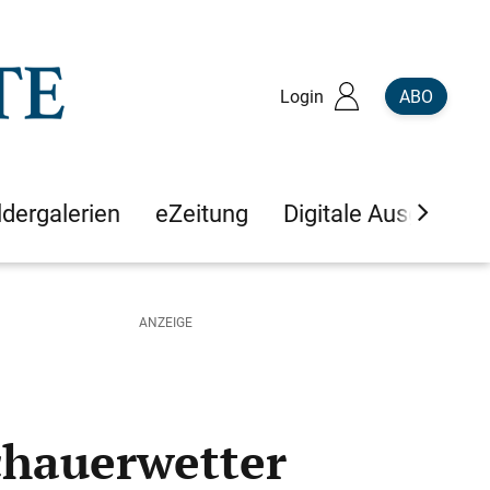
Login
ABO
ldergalerien
eZeitung
Digitale Ausgaben
Schauerwetter