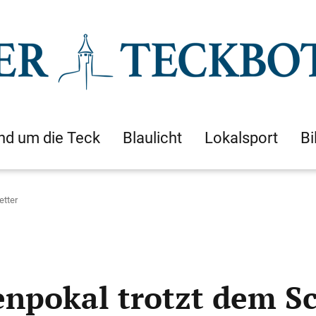
nd um die Teck
Blaulicht
Lokalsport
Bi
etter
tenpokal trotzt dem 