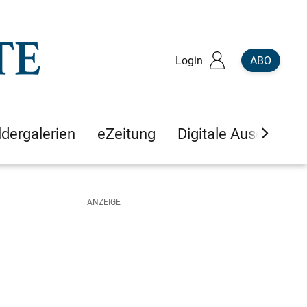
Login
ABO
ldergalerien
eZeitung
Digitale Ausgaben