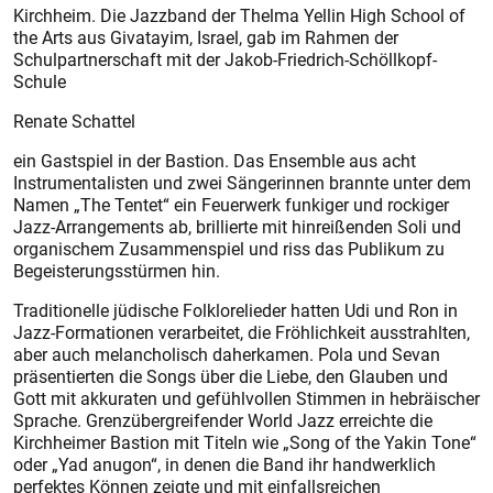
Kirchheim. Die Jazzband der Thelma Yellin High School of
the Arts aus Givatayim, Israel, gab im Rahmen der
Schulpartnerschaft mit der Jakob-Friedrich-Schöllkopf-
Schule
Renate Schattel
ein Gastspiel in der Bastion. Das Ensemble aus acht
Instrumentalisten und zwei Sängerinnen brannte unter dem
Namen „The Tentet“ ein Feuerwerk funkiger und rockiger
Jazz-Arrangements ab, brillierte mit hinreißenden Soli und
organischem Zusammenspiel und riss das Publikum zu
Begeisterungsstürmen hin.
Traditionelle jüdische Folklorelieder hatten Udi und Ron in
Jazz-Formationen verarbeitet, die Fröhlichkeit ausstrahlten,
aber auch melancholisch daherkamen. Pola und Sevan
präsentierten die Songs über die Liebe, den Glauben und
Gott mit akkuraten und gefühlvollen Stimmen in hebräischer
Sprache. Grenzübergreifender World Jazz erreichte die
Kirchheimer Bastion mit Titeln wie „Song of the Yakin Tone“
oder „Yad anugon“, in denen die Band ihr handwerklich
perfektes Können zeigte und mit einfallsreichen