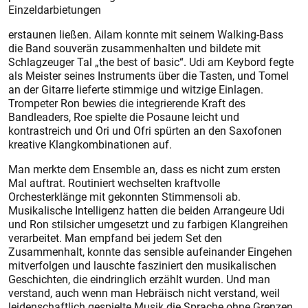
Einzeldarbietungen
erstaunen ließen. Ailam konnte mit seinem Walking-Bass
die Band souverän zusammenhalten und bildete mit
Schlagzeuger Tal „the best of basic“. Udi am Keybord fegte
als Meister seines Instruments über die Tasten, und Tomel
an der Gitarre lieferte stimmige und witzige Einlagen.
Trompeter Ron bewies die integrierende Kraft des
Bandleaders, Roe spielte die Posaune leicht und
kontrastreich und Ori und Ofri spürten an den Saxofonen
kreative Klangkombinationen auf.
Man merkte dem Ensemble an, dass es nicht zum ersten
Mal auftrat. Routiniert wechselten kraftvolle
Orchesterklänge mit gekonnten Stimmensoli ab.
Musikalische Intelligenz hatten die beiden Arrangeure Udi
und Ron stilsicher umgesetzt und zu farbigen Klangreihen
verarbeitet. Man empfand bei jedem Set den
Zusammenhalt, konnte das sensible aufeinander Eingehen
mitverfolgen und lauschte fasziniert den musikalischen
Geschichten, die eindringlich erzählt wurden. Und man
verstand, auch wenn man Hebräisch nicht verstand, weil
leidenschaftlich gespielte Musik die Sprache ohne Grenzen