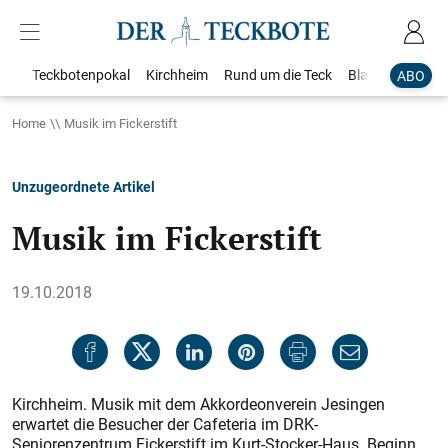
Teckbotenpokal
Kirchheim
Rund um die Teck
Blaulicht
Loka
ABO
Home
Musik im Fickerstift
Unzugeordnete Artikel
Musik im Fickerstift
19.10.2018
Kirchheim. Musik mit dem Akkordeonverein Jesingen
erwartet die Besucher der Cafeteria im DRK-
Seniorenzentrum Fickerstift im Kurt-Stocker-Haus. Beginn