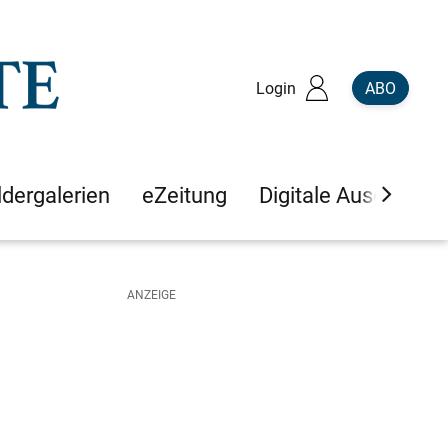
Login
ABO
ldergalerien
eZeitung
Digitale Ausgaben