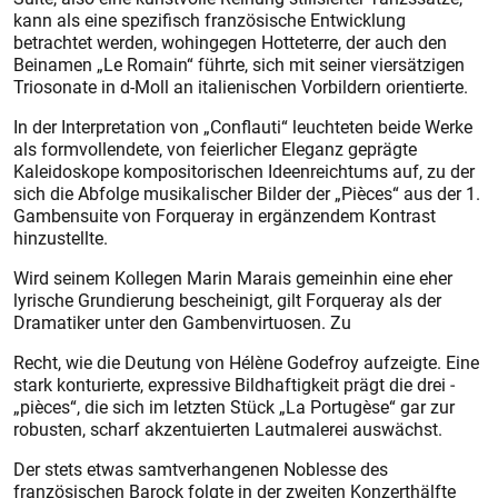
kann als eine spezifisch französische Entwicklung
betrachtet werden, wohingegen Hotteterre, der auch den
Beinamen „Le Romain“ führte, sich mit seiner viersätzigen
Triosonate in d-Moll an italienischen Vorbildern orientierte.
In der Interpretation von „Conflauti“ leuchteten beide Werke
als formvollendete, von feierlicher Eleganz geprägte
Kaleidoskope kompositorischen Ideenreichtums auf, zu der
sich die Abfolge musikalischer Bilder der „Pièces“ aus der 1.
Gambensuite von Forqueray in ergänzendem Kontrast
hinzustellte.
Wird seinem Kollegen Marin Marais gemeinhin eine eher
lyrische Grundierung bescheinigt, gilt Forqueray als der
Dramatiker unter den Gambenvirtuosen. Zu
Recht, wie die Deutung von Hélène Godefroy aufzeigte. Eine
stark konturierte, expressive Bildhaftigkeit prägt die drei ­
„pièces“, die sich im letzten Stück „La Portugèse“ gar zur
robusten, scharf akzentuierten Lautmalerei auswächst.
Der stets etwas samtverhangenen Noblesse des
französischen Barock folgte in der zweiten Konzerthälfte