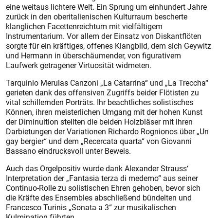
eine weitaus lichtere Welt. Ein Sprung um einhundert Jahre
zurück in den oberitalienischen Kulturraum bescherte
klanglichen Facettenreichtum mit vielfältigem
Instrumentarium. Vor allem der Einsatz von Diskantflöten
sorgte für ein kräftiges, offenes Klangbild, dem sich Geywitz
und Hermann in überschäumender, von figurativem
Laufwerk getragener Virtuosität widmeten.
Tarquinio Merulas Canzoni „La Catarrina“ und „La Treccha“
gerieten dank des offensiven Zugriffs beider Flötisten zu
vital schillernden Por­träts. Ihr beachtliches solistisches
Können, ihren meisterlichen Umgang mit der hohen Kunst
der Diminuition stellten die beiden Holzbläser mit ihren
Darbietungen der Variationen Richardo Rognionos über „Un
gay bergier“ und dem „Recercata quarta“ von Giovanni
Bassano eindrucksvoll unter Beweis.
Auch das Orgelpositiv wurde dank Alexander Strauss‘
Interpretation der „Fantasia terza di medemo“ aus seiner
Continuo-Rolle zu solistischen Ehren gehoben, bevor sich
die Kräfte des Ensembles abschließend bündelten und
Francesco Turinis „Sonata a 3“ zur musikalischen
Kulmination führten.