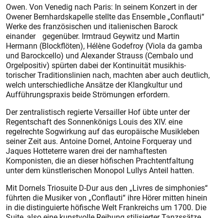
Owen. Von Venedig nach Paris: In seinem Konzert in der
Owener Bernhardskapelle stellte das Ensemble „Conflauti“
Werke des französischen und italienischen Barock
einander gegenüber. Irmtraud Geywitz und Martin
Hermann (Blockflöten), Hélène Godefroy (Viola da gamba
und Barockcello) und Alexander Strauss (Cembalo und
Orgelpositiv) spürten dabei der Kontinuität musikhis­
torischer Traditionslinien nach, machten aber auch deutlich,
welch unterschiedliche Ansätze der Klangkultur und
Aufführungspraxis beide Strömungen erfordern.
Der zentralistisch regierte Versailler Hof übte unter der
Regentschaft des Sonnenkönigs Louis des XIV. eine
regelrechte Sogwirkung auf das europäische Musikleben
seiner Zeit aus. Antoine Dornel, Antoine Forqueray und
Jaques Hotteterre waren drei der namhaftesten
Komponisten, die an dieser höfischen Prachtentfaltung
unter dem künstlerischen Monopol Lullys Anteil hatten.
Mit Dornels Triosuite D-Dur aus den „Livres de simphonies“
führten die Musiker von „Conflauti“ ihre Hörer mitten hinein
in die distinguierte höfische Welt Frankreichs um 1700. Die
Suite, also eine kunstvolle Reihung stilisierter Tanzssätze,