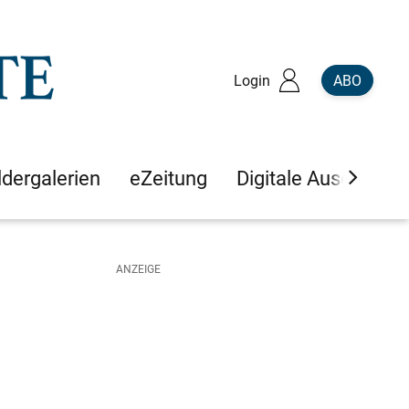
Login
ABO
ldergalerien
eZeitung
Digitale Ausgaben