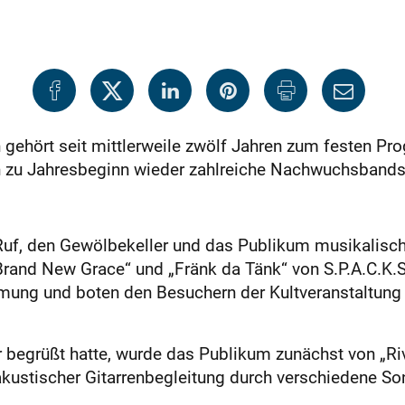
n gehört seit mittlerweile zwölf Jahren zum festen P
ten zu Jahresbeginn wieder zahlreiche Nachwuchsban
, den Gewölbekeller und das Publikum musikalisch f
„Brand New Grace“ und „Fränk da Tänk“ von S.P.A.C.K
mung und boten den Besuchern der Kultveranstaltung 
egrüßt hatte, wurde das Publikum zunächst von „Rive
kustischer Gitarrenbegleitung durch verschiedene So