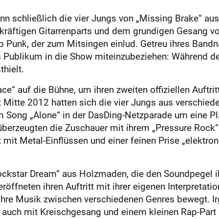
n schließlich die vier Jungs von „Missing Brake“ aus
n kräftigen Gitarrenparts und dem grundigen Gesang v
Pop Punk, der zum Mitsingen einlud. Getreu ihres Ban
s Publikum in die Show miteinzubeziehen: Während de
hielt.
e“ auf die Bühne, um ihren zweiten offiziellen Auftrit
st Mitte 2012 hatten sich die vier Jungs aus versch
m Song „Alone“ in der DasDing-Netzparade um eine Pla
berzeugten die Zuschauer mit ihrem „Pressure Rock“,
mit Metal-Einflüssen und einer feinen Prise „elektron
Rockstar Dream“ aus Holzmaden, die den Soundpegel ih
eröffneten ihren Auftritt mit ihrer eigenen Interpreta
 ihre Musik zwischen verschiedenen Genres bewegt. I
 auch mit Kreischgesang und einem kleinen Rap-Part