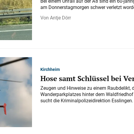
Bei einem Unfall auf der A 8 sind ein 60-jähr
am Donnerstagmorgen schwer verletzt word
Antje Dörr
Kirchheim
Hose samt Schlüssel bei V
Zeugen und Hinweise zu einem Raubdelikt, 
Wanderparkplatzes hinter dem Waldfriedhof a
sucht die Kriminalpolizeidirektion Esslingen.