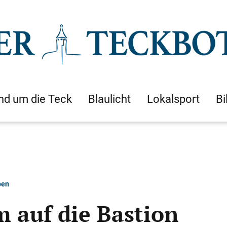
nd um die Teck
Blaulicht
Lokalsport
Bi
ben
m auf die Bastion