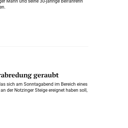
iger Mann und seine 30-jährige Beifahrerin
en.
erabredung geraubt
das sich am Sonntagabend im Bereich eines
n der Notzinger Steige ereignet haben soll,