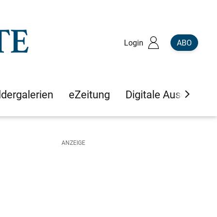
Login
ABO
ldergalerien
eZeitung
Digitale Ausgaben