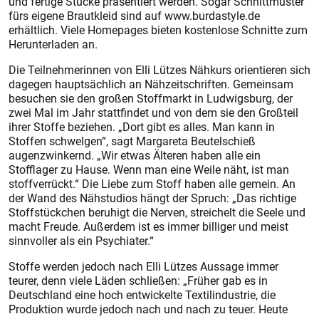
und fertige Stücke präsentiert werden. Sogar Schnittmuster
fürs eigene Brautkleid sind auf www.burdastyle.de
erhältlich. Viele Homepages bieten kostenlose Schnitte zum
Herunterladen an.
Die Teilnehmerinnen von Elli Lützes Nähkurs orientieren sich
dagegen hauptsächlich an Nähzeitschriften. Gemeinsam
besuchen sie den großen Stoffmarkt in Ludwigsburg, der
zwei Mal im Jahr stattfindet und von dem sie den Großteil
ihrer Stoffe beziehen. „Dort gibt es alles. Man kann in
Stoffen schwelgen“, sagt Margareta Beutelschieß
augenzwinkernd. „Wir etwas Älteren haben alle ein
Stofflager zu Hause. Wenn man eine Weile näht, ist man
stoffverrückt.“ Die Liebe zum Stoff haben alle gemein. An
der Wand des Nähstudios hängt der Spruch: „Das richtige
Stoffstückchen beruhigt die Nerven, streichelt die Seele und
macht Freude. Außerdem ist es immer billiger und meist
sinnvoller als ein Psychiater.“
Stoffe werden jedoch nach Elli Lützes Aussage immer
teurer, denn viele Läden schließen: „Früher gab es in
Deutschland eine hoch entwickelte Textilindustrie, die
Produktion wurde jedoch nach und nach zu teuer. Heute