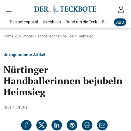
Teckbotenpokal
Kirchheim
Rund um die Teck
Blaulicht
Loka
ABO
Home
Nürtinger Handballerinnen bejubeln Heimsieg
Unzugeordnete Artikel
Nürtinger
Handballerinnen bejubeln
Heimsieg
06.01.2020