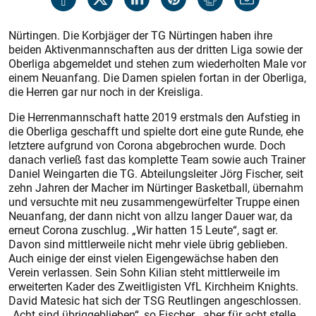
Nürtingen. Die Korbjäger der TG Nürtingen haben ihre
beiden Aktivenmannschaften aus der dritten Liga sowie der
Oberliga abgemeldet und stehen zum wiederholten Male vor
einem Neuanfang. Die Damen spielen fortan in der Oberliga,
die Herren gar nur noch in der Kreisliga.
Die Herrenmannschaft hatte 2019 erstmals den Aufstieg in
die Oberliga geschafft und spielte dort eine gute Runde, ehe
letztere aufgrund von Corona abgebrochen wurde. Doch
danach verließ fast das komplette Team sowie auch Trainer
Daniel Weingarten die TG. Abteilungsleiter Jörg Fischer, seit
zehn Jahren der Macher im Nürtinger Basketball, übernahm
und versuchte mit neu zusammengewürfelter Truppe einen
Neuanfang, der dann nicht von allzu langer Dauer war, da
erneut Corona zuschlug. „Wir hatten 15 Leute“, sagt er.
Davon sind mittlerweile nicht mehr viele übrig geblieben.
Auch einige der einst vielen Eigengewächse haben den
Verein verlassen. Sein Sohn Kilian steht mittlerweile im
erweiterten Kader des Zweitligisten VfL Kirchheim Knights.
David Matesic hat sich der TSG Reutlingen angeschlossen.
„Acht sind übriggeblieben“, so Fischer, „aber für acht stelle